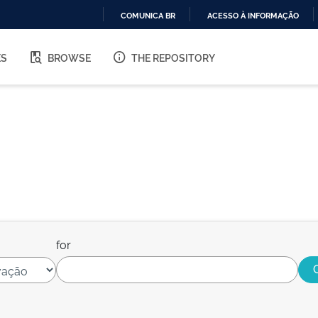
COMUNICA BR
ACESSO À INFORMAÇÃO
IR
PARA
ES
BROWSE
THE REPOSITORY
O
CONTEÚDO
for