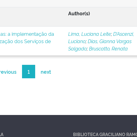
Author(s)
icas: a implementação da
Lima, Luciana Leite
;
D’Ascenzi,
ização dos Serviços de
Luciano
;
Dias, Gianna Vargas
Salgado
;
Bruscatto, Renata
revious
1
next
LA
BIBLIOTECA GRACILIANO RAM