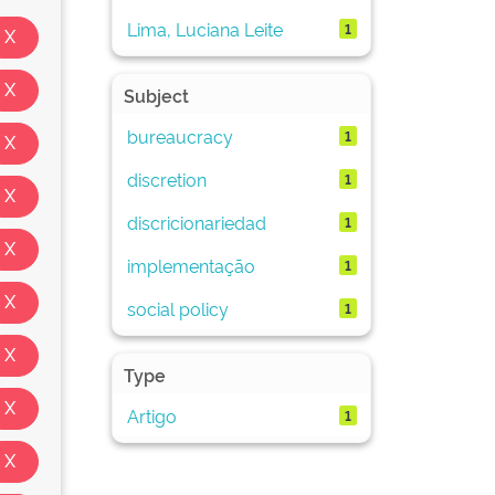
Lima, Luciana Leite
1
Subject
bureaucracy
1
discretion
1
discricionariedad
1
implementação
1
social policy
1
Type
Artigo
1