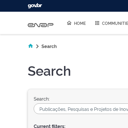
Skip navigation
HOME
COMMUNITI
Search
Search
Search:
Current filters: