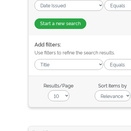
Start a new search
Add filters:
Use filters to refine the search results.
Results/Page
Sort items by