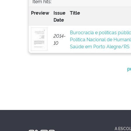
Item hits:
Preview
Issue
Title
Date
Burocracia e políticas públ
2014-
Política Nacional de Human
10
Saúde em Porto Alegre/RS
p
A ESCO