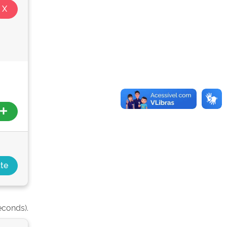
econds).