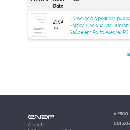
Date
Burocracia e políticas públ
2014-
Política Nacional de Human
10
Saúde em Porto Alegre/RS
p
A ESCO
CURSO
Asa Sul