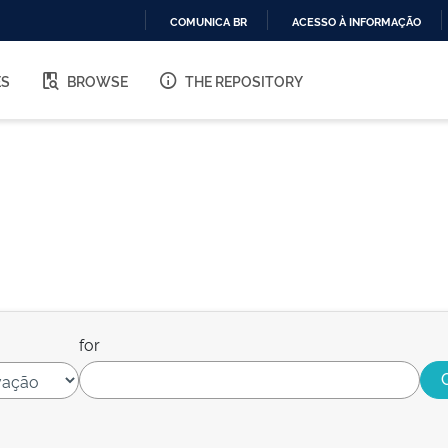
COMUNICA BR
ACESSO À INFORMAÇÃO
IR
PARA
ES
BROWSE
THE REPOSITORY
O
CONTEÚDO
for