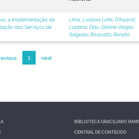
icas: a implementação da
Lima, Luciana Leite
;
D’Ascenzi,
ização dos Serviços de
Luciano
;
Dias, Gianna Vargas
Salgado
;
Bruscatto, Renata
revious
1
next
LA
BIBLIOTECA GRACILIANO RAM
S
CENTRAL DE CONTEÚDO