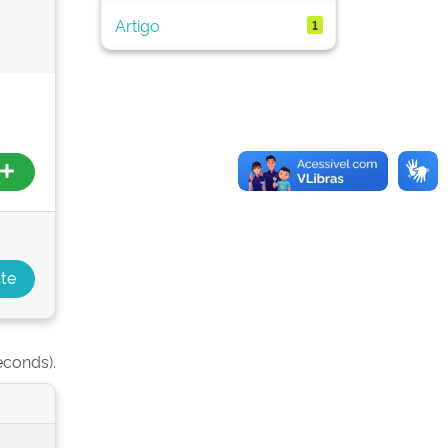
Artigo
1
econds).