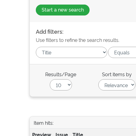
Start a new search
Add filters:
Use filters to refine the search results.
Results/Page
Sort items by
Item hits:
Preview
Issue
Title