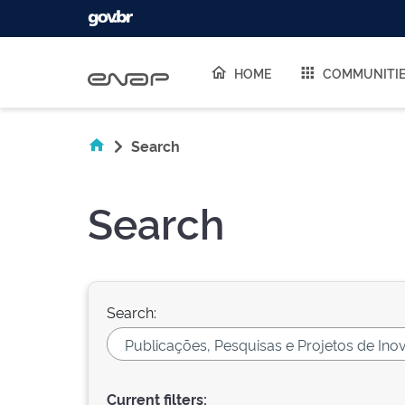
Skip navigation
HOME
COMMUNITI
Search
Search
Search:
Current filters: