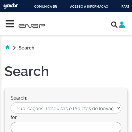
COMUNICA BR
ACESSO À INFORMAÇÃO
PARTI
Skip navigation
IR
PARA
O
CONTEÚDO
Search
Search
Search:
for