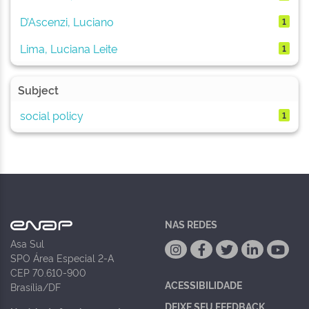
D’Ascenzi, Luciano
1
Lima, Luciana Leite
1
Subject
social policy
1
NAS REDES
Asa Sul
SPO Área Especial 2-A
CEP 70.610-900
ACESSIBILIDADE
Brasília/DF
DEIXE SEU FEEDBACK