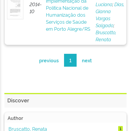
implementação da
2014-
Luciano
;
Dias,
Política Nacional de
10
Gianna
Humanização dos
Vargas
Serviços de Saúde
Salgado
;
em Porto Alegre/RS
Bruscatto,
Renata
previous
1
next
Discover
Author
Bruscatto, Renata
1