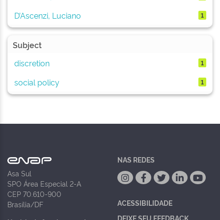
D’Ascenzi, Luciano
1
Subject
discretion
1
social policy
1
NAS REDES
Asa Sul
SPO Área Especial 2-A
CEP 70.610-900
ACESSIBILIDADE
Brasília/DF
DEIXE SEU FEEDBACK