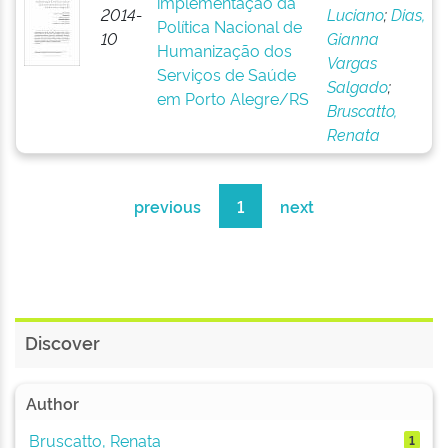
implementação da
2014-
Luciano
;
Dias,
Política Nacional de
10
Gianna
Humanização dos
Vargas
Serviços de Saúde
Salgado
;
em Porto Alegre/RS
Bruscatto,
Renata
previous
1
next
Discover
Author
Bruscatto, Renata
1