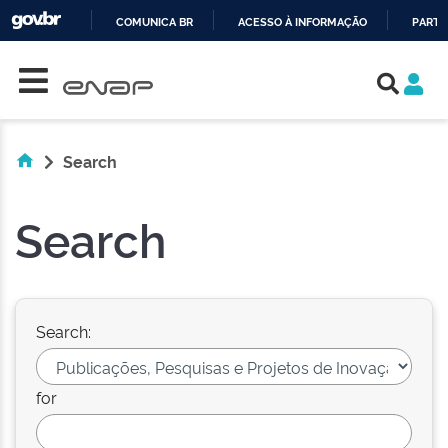
COMUNICA BR
ACESSO À INFORMAÇÃO
PARTI
Skip navigation
IR
PARA
O
CONTEÚDO
Search
Search
Search:
for