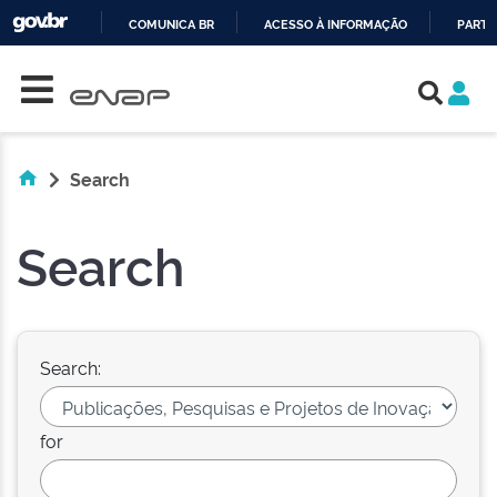
COMUNICA BR
ACESSO À INFORMAÇÃO
PARTI
Skip navigation
IR
PARA
O
CONTEÚDO
Search
Search
Search:
for