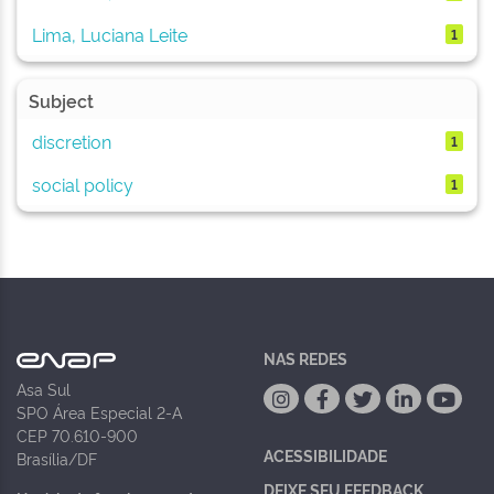
Lima, Luciana Leite
1
Subject
discretion
1
social policy
1
NAS REDES
Asa Sul
SPO Área Especial 2-A
CEP 70.610-900
ACESSIBILIDADE
Brasília/DF
DEIXE SEU FEEDBACK