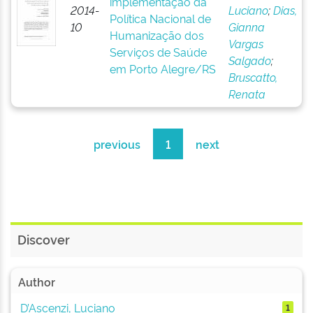
implementação da
2014-
Luciano
;
Dias,
Política Nacional de
10
Gianna
Humanização dos
Vargas
Serviços de Saúde
Salgado
;
em Porto Alegre/RS
Bruscatto,
Renata
previous
1
next
Discover
Author
D’Ascenzi, Luciano
1