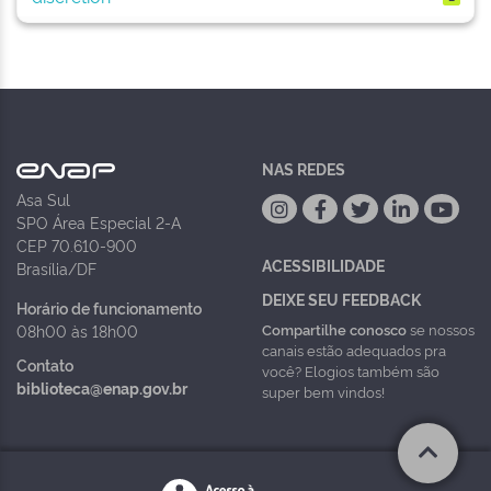
NAS REDES
Asa Sul
SPO Área Especial 2-A
CEP 70.610-900
ACESSIBILIDADE
Brasília/DF
DEIXE SEU FEEDBACK
Horário de funcionamento
Compartilhe conosco
se nossos
08h00 às 18h00
canais estão adequados pra
Contato
você? Elogios também são
biblioteca@enap.gov.br
super bem vindos!