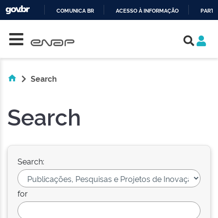
COMUNICA BR
ACESSO À INFORMAÇÃO
PARTI
Skip navigation
IR
PARA
O
CONTEÚDO
Search
Search
Search:
for