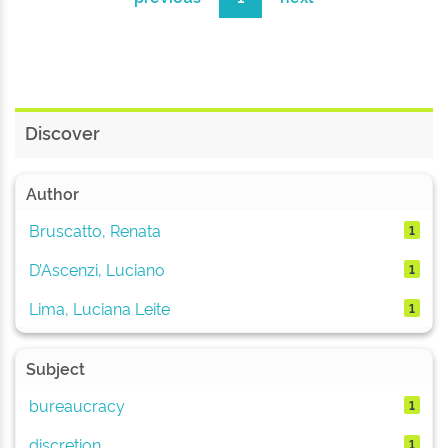
Discover
Author
Bruscatto, Renata
1
D’Ascenzi, Luciano
1
Lima, Luciana Leite
1
Subject
bureaucracy
1
discretion
1