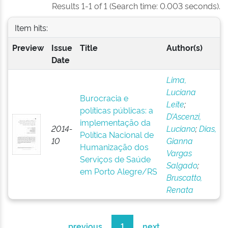
Results 1-1 of 1 (Search time: 0.003 seconds).
Item hits:
Preview
Issue
Title
Author(s)
Date
Lima,
Luciana
Burocracia e
Leite
;
políticas públicas: a
D’Ascenzi,
implementação da
2014-
Luciano
;
Dias,
Política Nacional de
10
Gianna
Humanização dos
Vargas
Serviços de Saúde
Salgado
;
em Porto Alegre/RS
Bruscatto,
Renata
previous
1
next