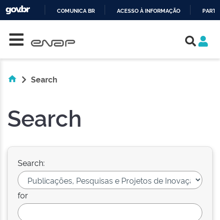
COMUNICA BR
ACESSO À INFORMAÇÃO
PARTI
Skip navigation
IR
PARA
O
CONTEÚDO
Search
Search
Search:
for