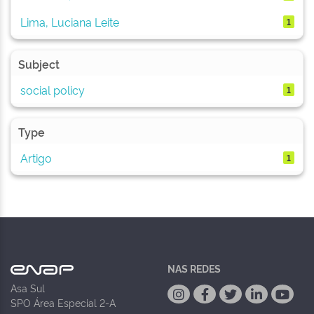
Lima, Luciana Leite
1
Subject
social policy
1
Type
Artigo
1
NAS REDES
Asa Sul
SPO Área Especial 2-A