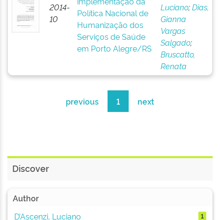
implementação da
2014-
Luciano
;
Dias,
Política Nacional de
10
Gianna
Humanização dos
Vargas
Serviços de Saúde
Salgado
;
em Porto Alegre/RS
Bruscatto,
Renata
previous
1
next
Discover
Author
D’Ascenzi, Luciano
1