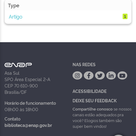
Type
Artigo
1
NAS REDES
Asa Sul
SPO Área Especial 2-A
CEP 70.610-900
ACESSIBILIDADE
Brasília/DF
DEIXE SEU FEEDBACK
Horário de funcionamento
Compartilhe conosco
se nossos
08h00 às 18h00
canais estão adequados pra
Contato
você? Elogios também são
biblioteca@enap.gov.br
super bem vindos!