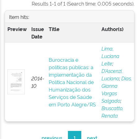
Results 1-1 of 1 (Search time: 0.005 seconds).
Item hits:
Preview
Issue
Title
Author(s)
Date
Lima,
Luciana
Burocracia e
Leite
;
políticas públicas: a
D’Ascenzi,
implementação da
2014-
Luciano
;
Dias,
Política Nacional de
10
Gianna
Humanização dos
Vargas
Serviços de Saúde
Salgado
;
em Porto Alegre/RS
Bruscatto,
Renata
previous
1
next