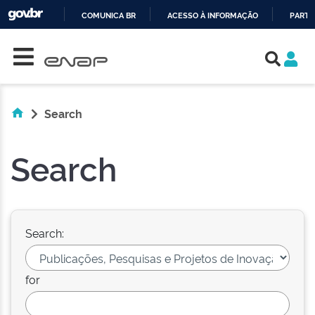
COMUNICA BR
ACESSO À INFORMAÇÃO
PARTI
Skip navigation
IR
PARA
O
CONTEÚDO
Search
Search
Search:
for