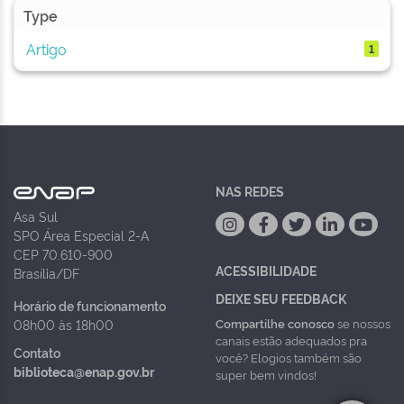
Type
Artigo
1
NAS REDES
Asa Sul
SPO Área Especial 2-A
CEP 70.610-900
ACESSIBILIDADE
Brasília/DF
DEIXE SEU FEEDBACK
Horário de funcionamento
Compartilhe conosco
se nossos
08h00 às 18h00
canais estão adequados pra
Contato
você? Elogios também são
biblioteca@enap.gov.br
super bem vindos!