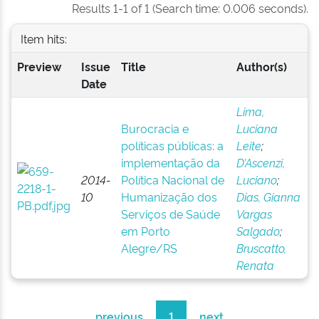
Results 1-1 of 1 (Search time: 0.006 seconds).
Item hits:
Preview
Issue
Title
Author(s)
Date
Lima,
Burocracia e
Luciana
políticas públicas: a
Leite
;
implementação da
D’Ascenzi,
2014-
Política Nacional de
Luciano
;
10
Humanização dos
Dias, Gianna
Serviços de Saúde
Vargas
em Porto
Salgado
;
Alegre/RS
Bruscatto,
Renata
previous
1
next