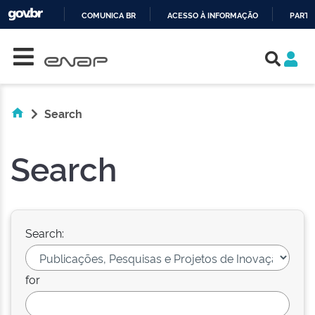
COMUNICA BR
ACESSO À INFORMAÇÃO
PARTI
Skip navigation
IR
PARA
O
CONTEÚDO
Search
Search
Search:
for