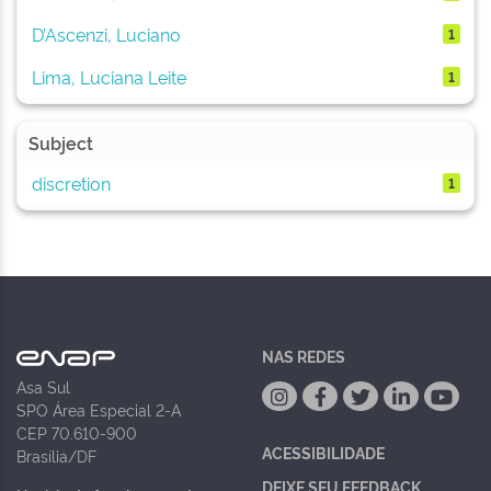
D’Ascenzi, Luciano
1
Lima, Luciana Leite
1
Subject
discretion
1
NAS REDES
Asa Sul
SPO Área Especial 2-A
CEP 70.610-900
ACESSIBILIDADE
Brasília/DF
DEIXE SEU FEEDBACK