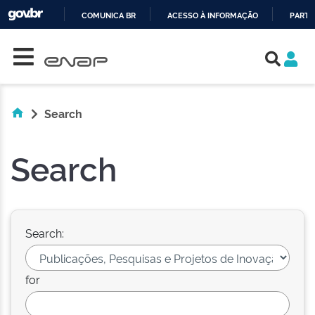
COMUNICA BR
ACESSO À INFORMAÇÃO
PARTI
Skip navigation
IR
PARA
O
CONTEÚDO
Search
Search
Search:
for