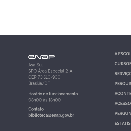
A ESCO
CURSO
Asa Sul
SPO Área Especial 2-A
SERVIÇ
CEP 70.610-900
Brasília/DF
PESQUI
ACONT
Horário de funcionamento
08h00 às 18h00
ACESSO
Contato
PERGUN
biblioteca@enap.gov.br
ESTATÍS