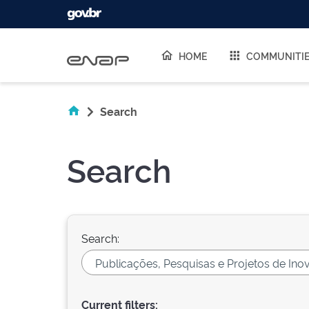
Skip navigation
HOME
COMMUNITI
Search
Search
Search:
Current filters: