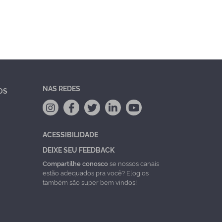
NAS REDES
OS
ACESSIBILIDADE
DEIXE SEU FEEDBACK
Compartilhe conosco
se nossos canais
estão adequados pra você? Elogios
também são super bem vindos!