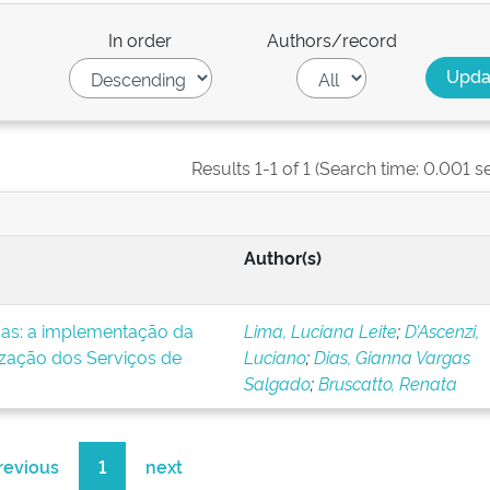
In order
Authors/record
Results 1-1 of 1 (Search time: 0.001 s
Author(s)
icas: a implementação da
Lima, Luciana Leite
;
D’Ascenzi,
ização dos Serviços de
Luciano
;
Dias, Gianna Vargas
Salgado
;
Bruscatto, Renata
revious
1
next