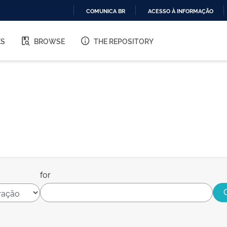
COMUNICA BR
ACESSO À INFORMAÇÃO
IR
PARA
ES
BROWSE
THE REPOSITORY
O
CONTEÚDO
for