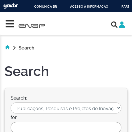
COMUNICA BR
ACESSO À INFORMAÇÃO
PARTI
Skip navigation
IR
PARA
O
CONTEÚDO
Search
Search
Search:
for