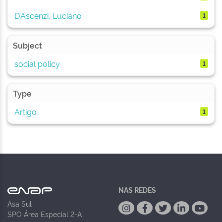
D’Ascenzi, Luciano
1
Subject
social policy
1
Type
Artigo
1
NAS REDES
Asa Sul
SPO Área Especial 2-A