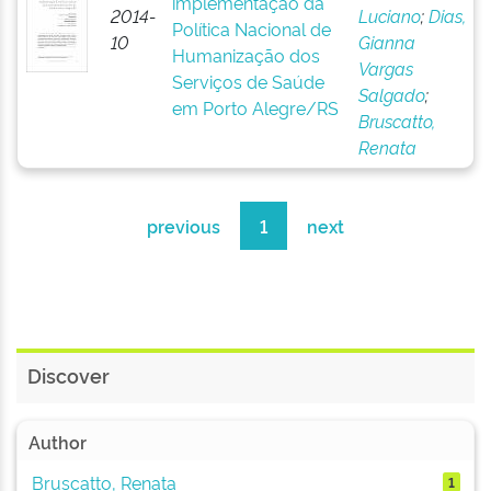
implementação da
2014-
Luciano
;
Dias,
Política Nacional de
10
Gianna
Humanização dos
Vargas
Serviços de Saúde
Salgado
;
em Porto Alegre/RS
Bruscatto,
Renata
previous
1
next
Discover
Author
Bruscatto, Renata
1