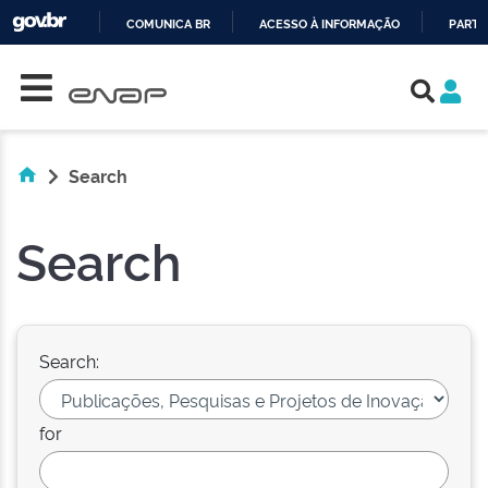
COMUNICA BR
ACESSO À INFORMAÇÃO
PARTI
Skip navigation
IR
PARA
O
CONTEÚDO
Search
Search
Search:
for