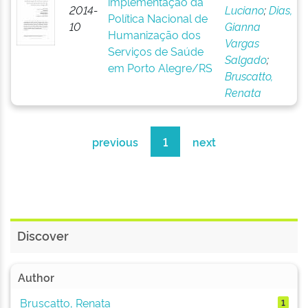
implementação da
2014-
Luciano
;
Dias,
Política Nacional de
10
Gianna
Humanização dos
Vargas
Serviços de Saúde
Salgado
;
em Porto Alegre/RS
Bruscatto,
Renata
previous
1
next
Discover
Author
Bruscatto, Renata
1