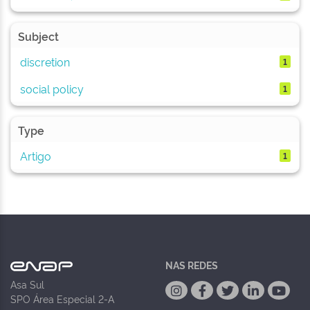
Subject
discretion
1
social policy
1
Type
Artigo
1
NAS REDES
Asa Sul
SPO Área Especial 2-A