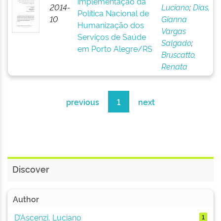
implementação da
2014-
Luciano
;
Dias,
Política Nacional de
10
Gianna
Humanização dos
Vargas
Serviços de Saúde
Salgado
;
em Porto Alegre/RS
Bruscatto,
Renata
previous
1
next
Discover
Author
D’Ascenzi, Luciano
1