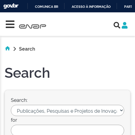
COMUNICA BR
ACESSO À INFORMAÇÃO
PARTI
Skip navigation
IR
PARA
O
CONTEÚDO
Search
Search
Search:
for