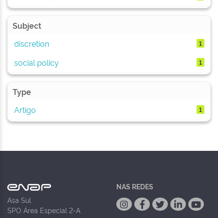
Subject
discretion
1
social policy
1
Type
Artigo
1
NAS REDES
Asa Sul
SPO Área Especial 2-A