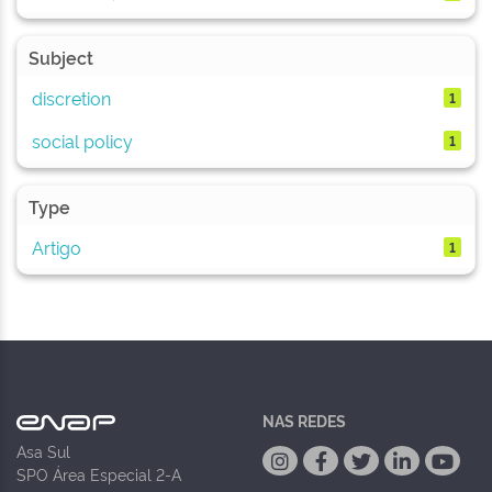
Subject
discretion
1
social policy
1
Type
Artigo
1
NAS REDES
Asa Sul
SPO Área Especial 2-A