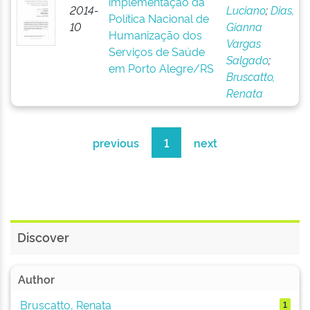
implementação da
2014-
Luciano
;
Dias,
Política Nacional de
10
Gianna
Humanização dos
Vargas
Serviços de Saúde
Salgado
;
em Porto Alegre/RS
Bruscatto,
Renata
previous
1
next
Discover
Author
Bruscatto, Renata
1