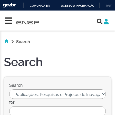
COMUNICA BR
ACESSO À INFORMAÇÃO
PARTI
Skip navigation
IR
PARA
O
CONTEÚDO
Search
Search
Search:
for