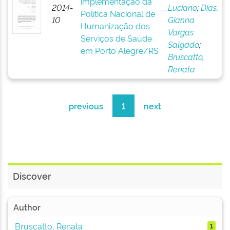
implementação da
2014-
Luciano
;
Dias,
Política Nacional de
10
Gianna
Humanização dos
Vargas
Serviços de Saúde
Salgado
;
em Porto Alegre/RS
Bruscatto,
Renata
previous
1
next
Discover
Author
Bruscatto, Renata
1