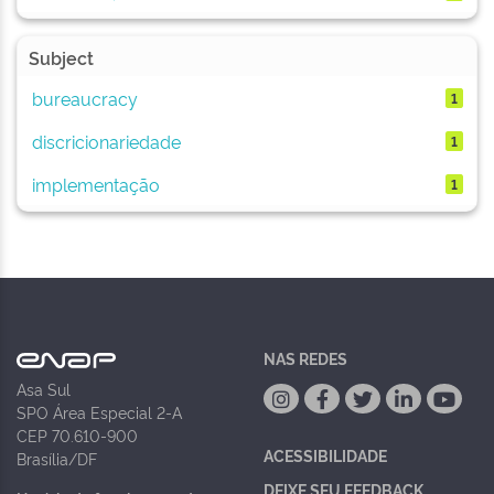
Subject
bureaucracy
1
discricionariedade
1
implementação
1
NAS REDES
Asa Sul
SPO Área Especial 2-A
CEP 70.610-900
ACESSIBILIDADE
Brasília/DF
DEIXE SEU FEEDBACK