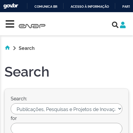
COMUNICA BR
ACESSO À INFORMAÇÃO
PARTI
Skip navigation
IR
PARA
O
CONTEÚDO
Search
Search
Search:
for