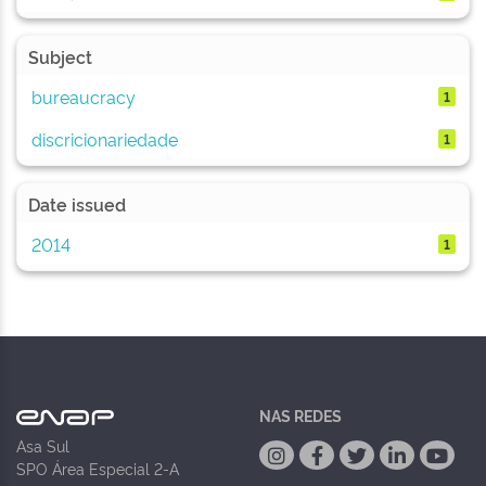
Subject
bureaucracy
1
discricionariedade
1
Date issued
2014
1
NAS REDES
Asa Sul
SPO Área Especial 2-A