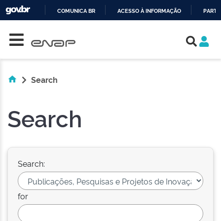
COMUNICA BR
ACESSO À INFORMAÇÃO
PARTI
Skip navigation
IR
PARA
O
CONTEÚDO
Search
Search
Search:
for