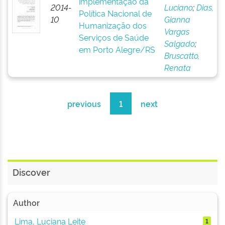
implementação da
2014-
Luciano
;
Dias,
Política Nacional de
10
Gianna
Humanização dos
Vargas
Serviços de Saúde
Salgado
;
em Porto Alegre/RS
Bruscatto,
Renata
previous
1
next
Discover
Author
Lima, Luciana Leite
1