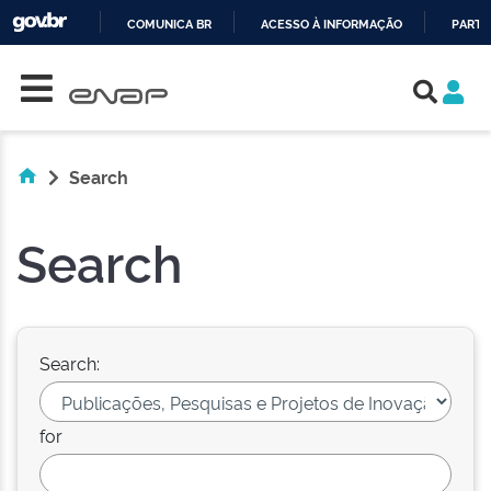
COMUNICA BR
ACESSO À INFORMAÇÃO
PARTI
Skip navigation
IR
PARA
O
CONTEÚDO
Search
Search
Search:
for