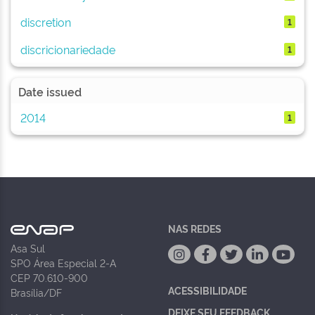
discretion
1
discricionariedade
1
Date issued
2014
1
NAS REDES
Asa Sul
SPO Área Especial 2-A
CEP 70.610-900
ACESSIBILIDADE
Brasília/DF
DEIXE SEU FEEDBACK