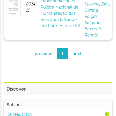
implementação da
2014-
Luciano
;
Dias,
Política Nacional de
10
Gianna
Humanização dos
Vargas
Serviços de Saúde
Salgado
;
em Porto Alegre/RS
Bruscatto,
Renata
previous
1
next
Discover
Subject
bureaucracy
1