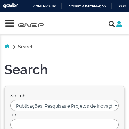
COMUNICA BR
ACESSO À INFORMAÇÃO
PARTI
Skip navigation
IR
PARA
O
CONTEÚDO
Search
Search
Search:
for