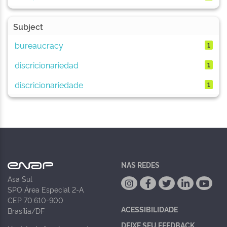
Subject
bureaucracy
1
discricionariedad
1
discricionariedade
1
NAS REDES
Asa Sul
SPO Área Especial 2-A
CEP 70.610-900
ACESSIBILIDADE
Brasília/DF
DEIXE SEU FEEDBACK