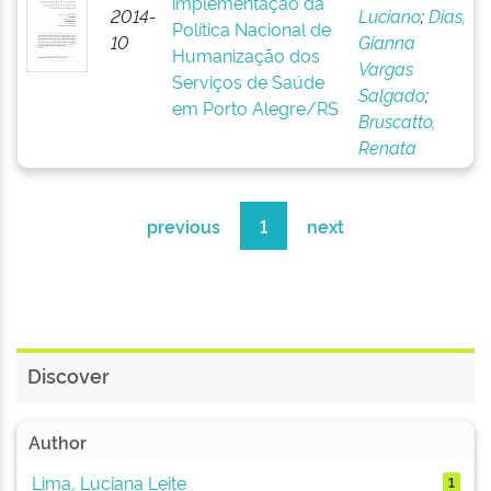
implementação da
2014-
Luciano
;
Dias,
Política Nacional de
10
Gianna
Humanização dos
Vargas
Serviços de Saúde
Salgado
;
em Porto Alegre/RS
Bruscatto,
Renata
previous
1
next
Discover
Author
Lima, Luciana Leite
1