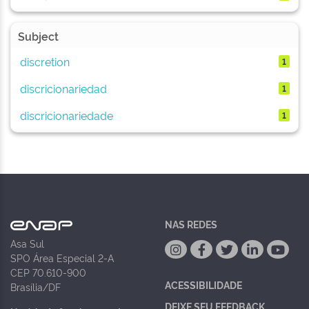
Subject
discretion
1
discricionariedad
1
discricionariedade
1
NAS REDES
Asa Sul
SPO Área Especial 2-A
CEP 70.610-900
ACESSIBILIDADE
Brasília/DF
DEIXE SEU FEEDBACK