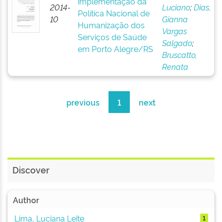
implementação da
2014-
Luciano
;
Dias,
Política Nacional de
10
Gianna
Humanização dos
Vargas
Serviços de Saúde
Salgado
;
em Porto Alegre/RS
Bruscatto,
Renata
previous
1
next
Discover
Author
Lima, Luciana Leite
1