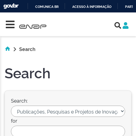
COMUNICA BR
ACESSO À INFORMAÇÃO
PARTI
Skip navigation
IR
PARA
O
CONTEÚDO
Search
Search
Search:
for