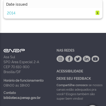
Date issued
2014
1
NAS REDES
Asa Sul
SPO Área Especial 2-A
CEP 70.610-900
ACESSIBILIDADE
Brasília/DF
DEIXE SEU FEEDBACK
Horário de funcionamento
Compartilhe conosco
se nossos
08h00 às 18h00
canais estão adequados pra
Contato
você? Elogios também são
biblioteca@enap.gov.br
super bem vindos!