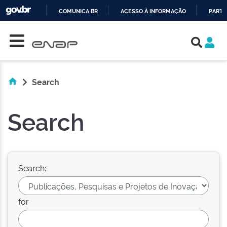
COMUNICA BR
ACESSO À INFORMAÇÃO
PARTI
Skip navigation
IR
PARA
O
CONTEÚDO
Search
Search
Search:
for