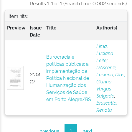
Results 1-1 of 1 (Search time: 0.002 seconds).
Item hits:
Preview
Issue
Title
Author(s)
Date
Lima,
Luciana
Burocracia e
Leite
;
políticas públicas: a
D’Ascenzi,
implementação da
2014-
Luciano
;
Dias,
Política Nacional de
10
Gianna
Humanização dos
Vargas
Serviços de Saúde
Salgado
;
em Porto Alegre/RS
Bruscatto,
Renata
previous
1
next