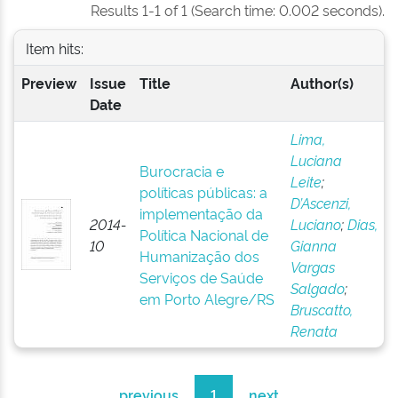
Results 1-1 of 1 (Search time: 0.002 seconds).
Item hits:
Preview
Issue
Title
Author(s)
Date
Lima,
Luciana
Burocracia e
Leite
;
políticas públicas: a
D’Ascenzi,
implementação da
2014-
Luciano
;
Dias,
Política Nacional de
10
Gianna
Humanização dos
Vargas
Serviços de Saúde
Salgado
;
em Porto Alegre/RS
Bruscatto,
Renata
previous
1
next