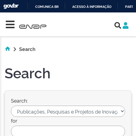
COMUNICA BR
ACESSO À INFORMAÇÃO
PARTI
Skip navigation
IR
PARA
O
CONTEÚDO
Search
Search
Search:
for