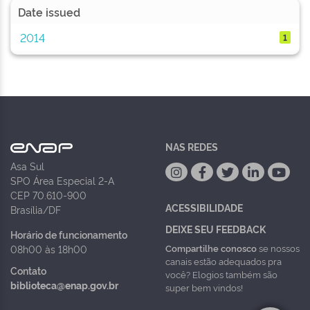
Date issued
2014
1
NAS REDES
Asa Sul
SPO Área Especial 2-A
CEP 70.610-900
ACESSIBILIDADE
Brasília/DF
DEIXE SEU FEEDBACK
Horário de funcionamento
Compartilhe conosco
se nossos
08h00 às 18h00
canais estão adequados pra
Contato
você? Elogios também são
biblioteca@enap.gov.br
super bem vindos!