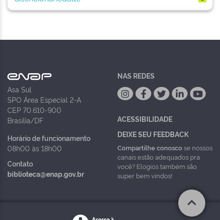
NAS REDES
Asa Sul
SPO Área Especial 2-A
CEP 70.610-900
ACESSIBILIDADE
Brasília/DF
DEIXE SEU FEEDBACK
Horário de funcionamento
Compartilhe conosco
se nossos
08h00 às 18h00
canais estão adequados pra
Contato
você? Elogios também são
biblioteca@enap.gov.br
super bem vindos!