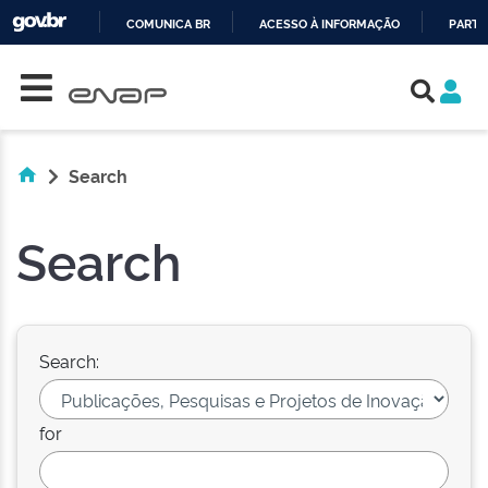
COMUNICA BR
ACESSO À INFORMAÇÃO
PARTI
Skip navigation
IR
PARA
O
CONTEÚDO
Search
Search
Search:
for