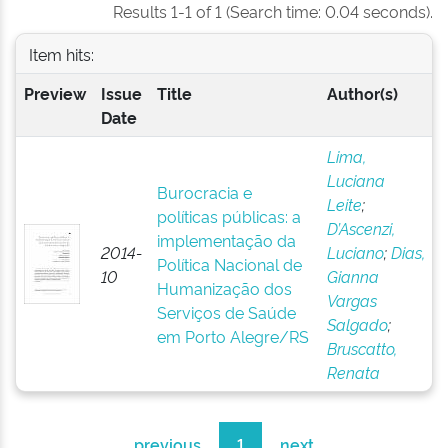
Results 1-1 of 1 (Search time: 0.04 seconds).
Item hits:
Preview
Issue
Title
Author(s)
Date
Lima,
Luciana
Burocracia e
Leite
;
políticas públicas: a
D’Ascenzi,
implementação da
2014-
Luciano
;
Dias,
Política Nacional de
10
Gianna
Humanização dos
Vargas
Serviços de Saúde
Salgado
;
em Porto Alegre/RS
Bruscatto,
Renata
previous
1
next