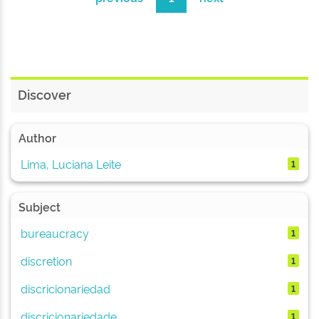
Discover
Author
Lima, Luciana Leite
1
Subject
bureaucracy
1
discretion
1
discricionariedad
1
discricionariedade
1