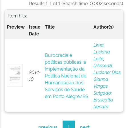
Results 1-1 of 1 (Search time: 0.002 seconds).
Item hits:
Preview
Issue
Title
Author(s)
Date
Lima,
Luciana
Burocracia e
Leite
;
políticas públicas: a
D’Ascenzi,
implementação da
2014-
Luciano
;
Dias,
Política Nacional de
10
Gianna
Humanização dos
Vargas
Serviços de Saúde
Salgado
;
em Porto Alegre/RS
Bruscatto,
Renata
previous
1
next