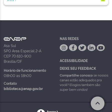
NAS REDES
Asa Sul
SPO Área Especial 2-A
CEP 70.610-900
ACESSIBILIDADE
Brasília/DF
DEIXE SEU FEEDBACK
Horário de funcionamento
Compartilhe conosco
se nossos
08h00 às 18h00
canais estão adequados pra
Contato
você? Elogios também são
biblioteca@enap.gov.br
super bem vindos!