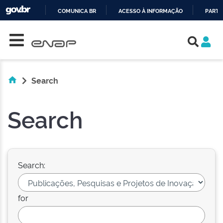
COMUNICA BR
ACESSO À INFORMAÇÃO
PARTI
Skip navigation
IR
PARA
O
CONTEÚDO
Search
Search
Search:
for