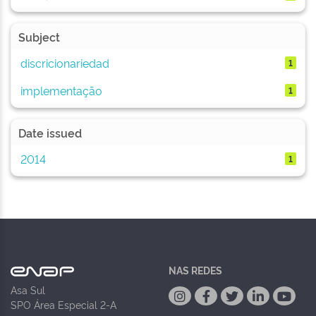
Subject
discricionariedad
1
implementação
1
Date issued
2014
1
NAS REDES
Asa Sul
SPO Área Especial 2-A