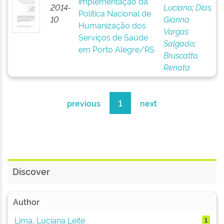
implementação da
2014-
Luciano
;
Dias,
Política Nacional de
10
Gianna
Humanização dos
Vargas
Serviços de Saúde
Salgado
;
em Porto Alegre/RS
Bruscatto,
Renata
previous
1
next
Discover
Author
Lima, Luciana Leite
1