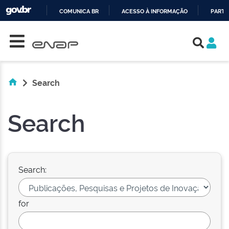
COMUNICA BR
ACESSO À INFORMAÇÃO
PARTI
Skip navigation
IR
PARA
O
CONTEÚDO
Search
Search
Search:
for