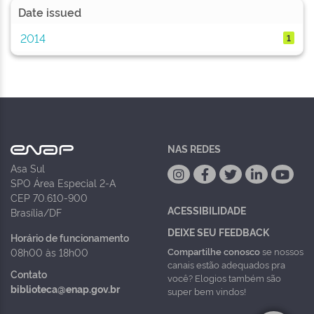
Date issued
2014
1
NAS REDES
Asa Sul
SPO Área Especial 2-A
CEP 70.610-900
ACESSIBILIDADE
Brasília/DF
DEIXE SEU FEEDBACK
Horário de funcionamento
Compartilhe conosco
se nossos
08h00 às 18h00
canais estão adequados pra
Contato
você? Elogios também são
biblioteca@enap.gov.br
super bem vindos!