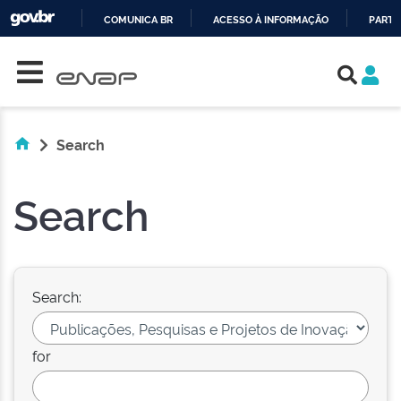
COMUNICA BR
ACESSO À INFORMAÇÃO
PARTI
Skip navigation
IR
PARA
O
CONTEÚDO
Search
Search
Search:
for