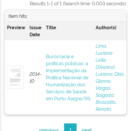
Results 1-1 of 1 (Search time: 0.003 seconds).
Item hits:
Preview
Issue
Title
Author(s)
Date
Lima,
Luciana
Burocracia e
Leite
;
políticas públicas: a
D’Ascenzi,
implementação da
2014-
Luciano
;
Dias,
Política Nacional de
10
Gianna
Humanização dos
Vargas
Serviços de Saúde
Salgado
;
em Porto Alegre/RS
Bruscatto,
Renata
previous
1
next