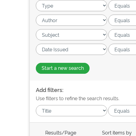
Start a new search
Add filters:
Use filters to refine the search results.
Results/Page
Sort items by