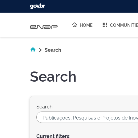
Skip navigation
HOME
COMMUNITI
Search
Search
Search:
Current filters: