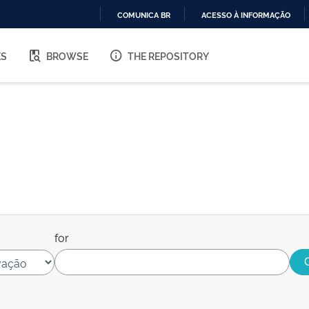
COMUNICA BR
ACESSO À INFORMAÇÃO
IR
PARA
ES
BROWSE
THE REPOSITORY
O
CONTEÚDO
for