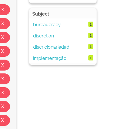
Subject
bureaucracy
1
discretion
1
discricionariedad
1
implementação
1