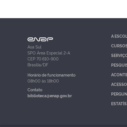
A ESCO
CURSO
Asa Sul
SPO Área Especial 2-A
SERVIÇ
CEP 70.610-900
Brasília/DF
PESQUI
ACONT
Horário de funcionamento
08h00 às 18h00
ACESSO
Contato
PERGUN
biblioteca@enap.gov.br
ESTATÍS