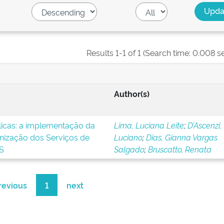
Results 1-1 of 1 (Search time: 0.008 s
Author(s)
blicas: a implementação da
Lima, Luciana Leite
;
D’Ascenzi,
nização dos Serviços de
Luciano
;
Dias, Gianna Vargas
S
Salgado
;
Bruscatto, Renata
revious
1
next