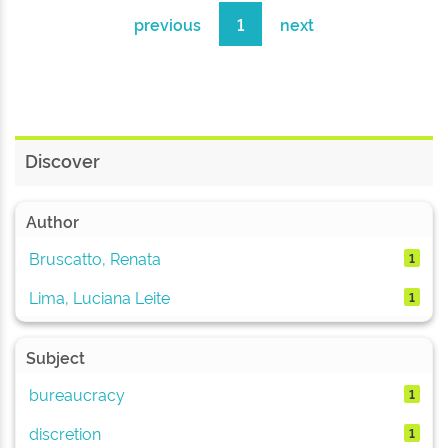
previous
1
next
Discover
Author
Bruscatto, Renata
1
Lima, Luciana Leite
1
Subject
bureaucracy
1
discretion
1