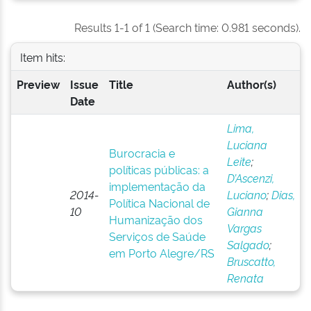
Results 1-1 of 1 (Search time: 0.981 seconds).
Item hits:
Preview
Issue
Title
Author(s)
Date
Lima,
Luciana
Burocracia e
Leite
;
políticas públicas: a
D’Ascenzi,
implementação da
2014-
Luciano
;
Dias,
Política Nacional de
10
Gianna
Humanização dos
Vargas
Serviços de Saúde
Salgado
;
em Porto Alegre/RS
Bruscatto,
Renata