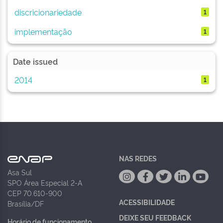
discricionariedade
1
implementação
1
Date issued
2014
1
NAS REDES
Asa Sul
SPO Área Especial 2-A
CEP 70.610-900
ACESSIBILIDADE
Brasília/DF
DEIXE SEU FEEDBACK
Horário de funcionamento