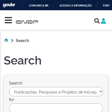
COMUNICA BR
ACESSO À INFORMAÇÃO
PARTI
Skip navigation
IR
PARA
O
CONTEÚDO
Search
Search
Search:
for