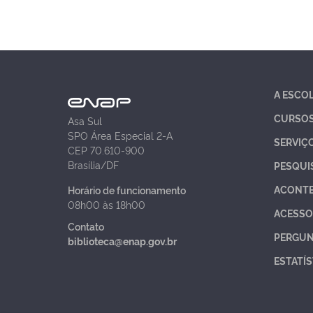
A ESCO
CURSO
Asa Sul
SPO Área Especial 2-A
SERVIÇ
CEP 70.610-900
Brasília/DF
PESQUI
ACONT
Horário de funcionamento
08h00 às 18h00
ACESSO
Contato
PERGUN
biblioteca@enap.gov.br
ESTATÍS