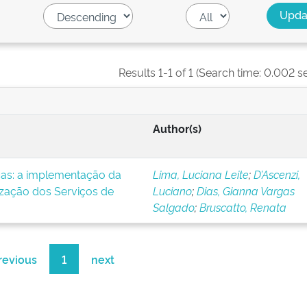
Results 1-1 of 1 (Search time: 0.002 s
Author(s)
icas: a implementação da
Lima, Luciana Leite
;
D’Ascenzi,
ização dos Serviços de
Luciano
;
Dias, Gianna Vargas
Salgado
;
Bruscatto, Renata
revious
1
next