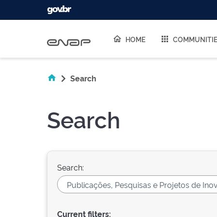
Skip navigation
HOME
COMMUNITI
Search
Search
Search:
Current filters: