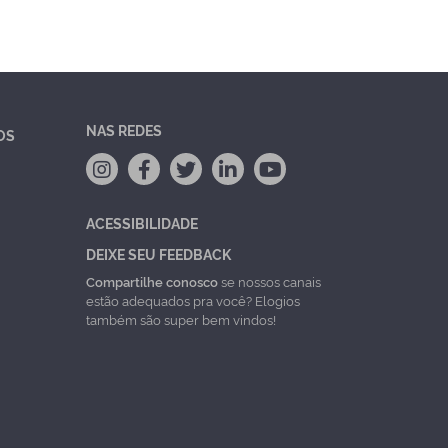
NAS REDES
OS
ACESSIBILIDADE
DEIXE SEU FEEDBACK
Compartilhe conosco
se nossos canais
estão adequados pra você? Elogios
também são super bem vindos!