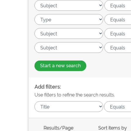
Start a new search
Add filters:
Use filters to refine the search results.
Results/Page
Sort items by