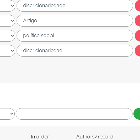
In order
Authors/record