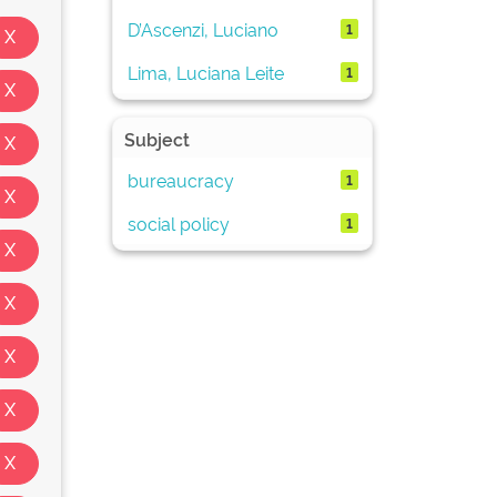
D’Ascenzi, Luciano
1
Lima, Luciana Leite
1
Subject
bureaucracy
1
social policy
1