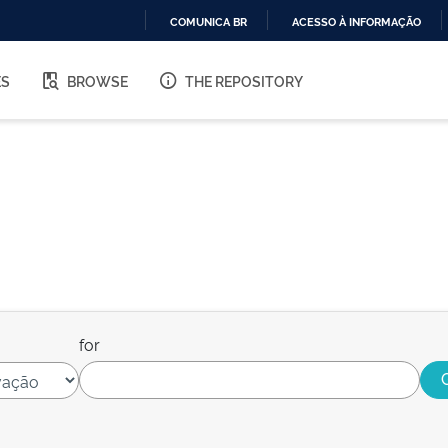
COMUNICA BR
ACESSO À INFORMAÇÃO
IR
PARA
ES
BROWSE
THE REPOSITORY
O
CONTEÚDO
for