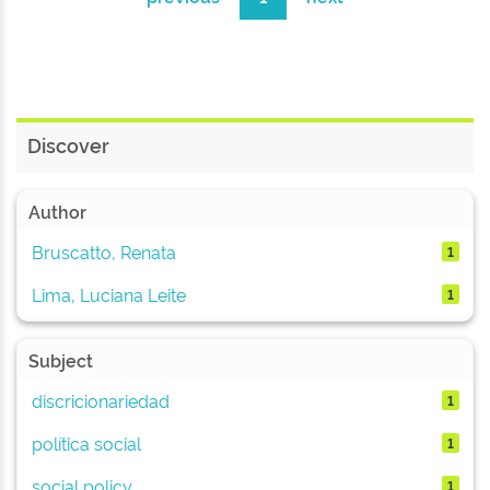
Discover
Author
Bruscatto, Renata
1
Lima, Luciana Leite
1
Subject
discricionariedad
1
política social
1
social policy
1