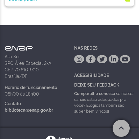
NAS REDES
Asa Sul
SPO Área Especial 2-A
CEP 70.610-900
ACESSIBILIDADE
Brasília/DF
DEIXE SEU FEEDBACK
Horário de funcionamento
Compartilhe conosco
se nossos
08h00 às 18h00
canais estão adequados pra
Contato
você? Elogios também são
biblioteca@enap.gov.br
super bem vindos!