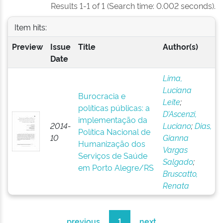
Results 1-1 of 1 (Search time: 0.002 seconds).
Item hits:
Preview
Issue
Title
Author(s)
Date
Lima,
Luciana
Burocracia e
Leite
;
políticas públicas: a
D’Ascenzi,
implementação da
2014-
Luciano
;
Dias,
Política Nacional de
10
Gianna
Humanização dos
Vargas
Serviços de Saúde
Salgado
;
em Porto Alegre/RS
Bruscatto,
Renata
previous
1
next