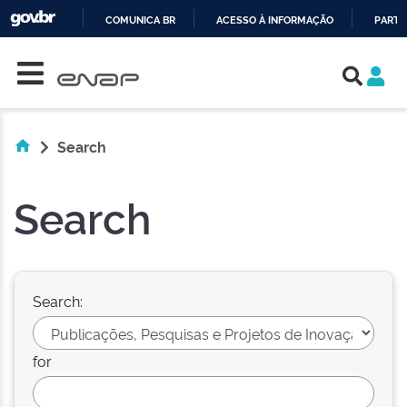
COMUNICA BR
ACESSO À INFORMAÇÃO
PARTI
Skip navigation
IR
PARA
O
CONTEÚDO
Search
Search
Search:
for