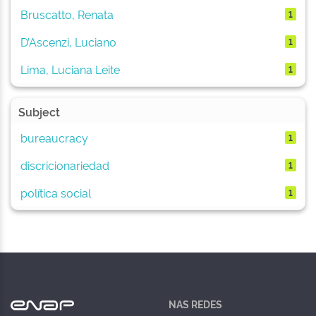
Bruscatto, Renata
1
D’Ascenzi, Luciano
1
Lima, Luciana Leite
1
Subject
bureaucracy
1
discricionariedad
1
política social
1
NAS REDES