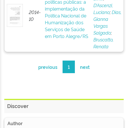
políticas públicas: a
D’Ascenzi,
implementação da
2014-
Luciano
;
Dias,
Política Nacional de
10
Gianna
Humanização dos
Vargas
Serviços de Saúde
Salgado
;
em Porto Alegre/RS
Bruscatto,
Renata
previous
1
next
Discover
Author