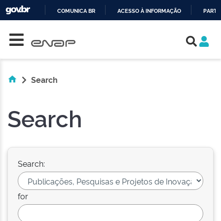
COMUNICA BR
ACESSO À INFORMAÇÃO
PARTI
Skip navigation
IR
PARA
O
CONTEÚDO
Search
Search
Search:
for