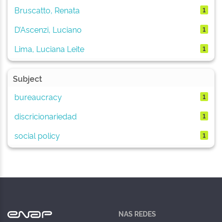
Bruscatto, Renata
1
D’Ascenzi, Luciano
1
Lima, Luciana Leite
1
Subject
bureaucracy
1
discricionariedad
1
social policy
1
NAS REDES