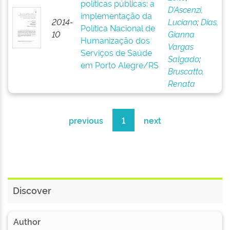
políticas públicas: a
D’Ascenzi,
implementação da
2014-
Luciano
;
Dias,
Política Nacional de
10
Gianna
Humanização dos
Vargas
Serviços de Saúde
Salgado
;
em Porto Alegre/RS
Bruscatto,
Renata
previous
1
next
Discover
Author