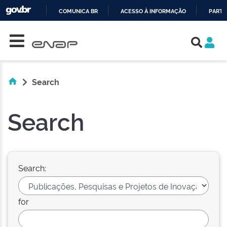
COMUNICA BR
ACESSO À INFORMAÇÃO
PARTI
Skip navigation
IR
PARA
O
CONTEÚDO
Search
Search
Search:
for