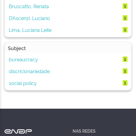
Bruscatto, Renata
1
D’Ascenzi, Luciano
1
Lima, Luciana Leite
1
Subject
bureaucracy
1
discricionariedade
1
social policy
1
NAS REDES