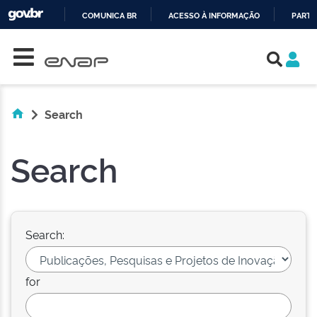
COMUNICA BR
ACESSO À INFORMAÇÃO
PARTI
Skip navigation
IR
PARA
O
CONTEÚDO
Search
Search
Search:
for