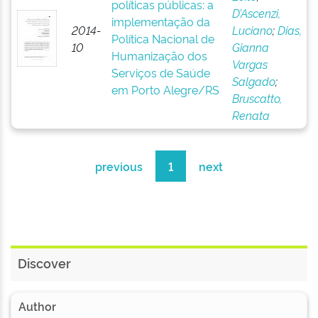
políticas públicas: a
D’Ascenzi,
implementação da
2014-
Luciano
;
Dias,
Política Nacional de
10
Gianna
Humanização dos
Vargas
Serviços de Saúde
Salgado
;
em Porto Alegre/RS
Bruscatto,
Renata
previous
1
next
Discover
Author