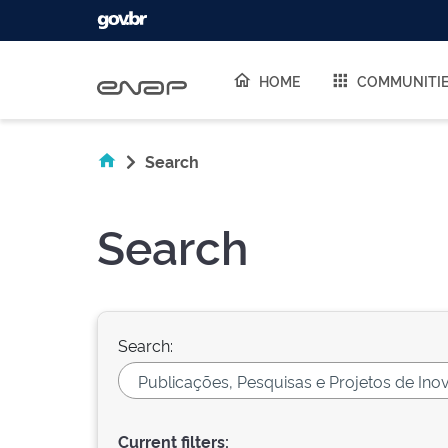
Skip navigation
HOME
COMMUNITI
Search
Search
Search:
Current filters: