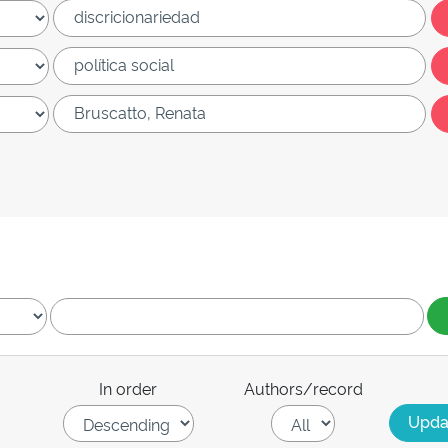
In order
Authors/record