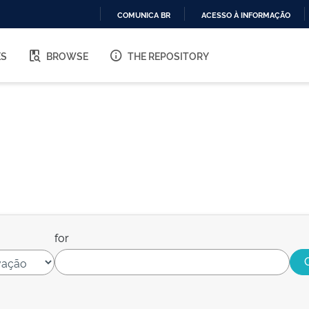
COMUNICA BR
ACESSO À INFORMAÇÃO
IR
PARA
ES
BROWSE
THE REPOSITORY
O
CONTEÚDO
for