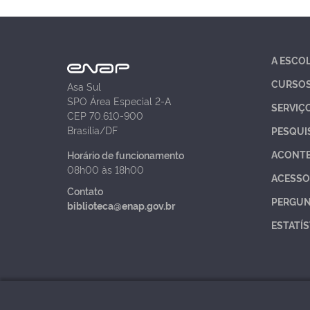
A ESCO
CURSO
Asa Sul
SPO Área Especial 2-A
SERVIÇ
CEP 70.610-900
Brasília/DF
PESQUI
ACONT
Horário de funcionamento
08h00 às 18h00
ACESSO
Contato
PERGUN
biblioteca@enap.gov.br
ESTATÍS