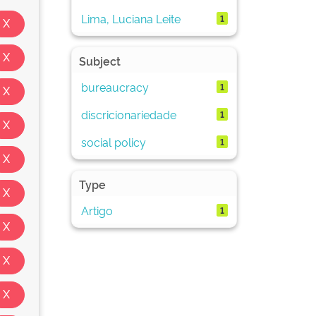
Lima, Luciana Leite
1
Subject
bureaucracy
1
discricionariedade
1
social policy
1
Type
Artigo
1