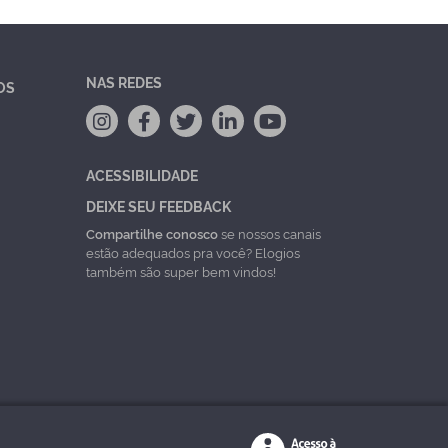
NAS REDES
OS
ACESSIBILIDADE
DEIXE SEU FEEDBACK
Compartilhe conosco
se nossos canais
estão adequados pra você? Elogios
também são super bem vindos!