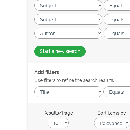
Start a new search
Add filters:
Use filters to refine the search results.
Results/Page
Sort items by