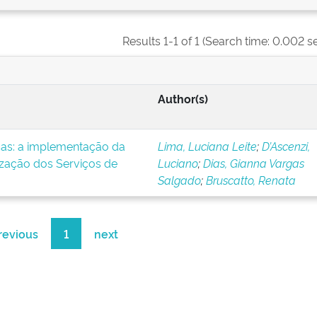
Results 1-1 of 1 (Search time: 0.002 s
Author(s)
icas: a implementação da
Lima, Luciana Leite
;
D’Ascenzi,
ização dos Serviços de
Luciano
;
Dias, Gianna Vargas
Salgado
;
Bruscatto, Renata
revious
1
next