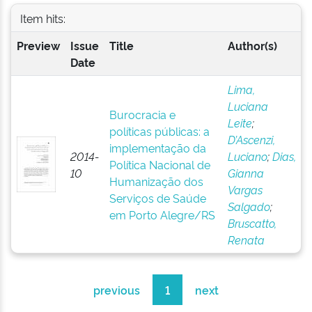
Item hits:
Preview
Issue
Title
Author(s)
Date
Lima,
Luciana
Burocracia e
Leite
;
políticas públicas: a
D’Ascenzi,
implementação da
2014-
Luciano
;
Dias,
Política Nacional de
10
Gianna
Humanização dos
Vargas
Serviços de Saúde
Salgado
;
em Porto Alegre/RS
Bruscatto,
Renata
previous
1
next