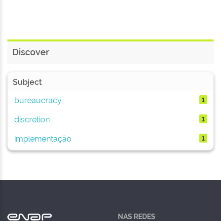
Discover
Subject
bureaucracy
1
discretion
1
implementação
1
NAS REDES