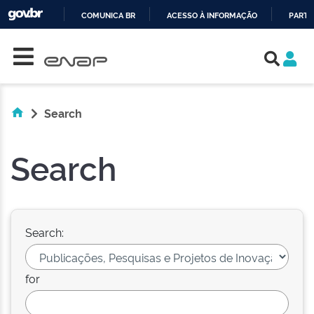
COMUNICA BR
ACESSO À INFORMAÇÃO
PARTI
Skip navigation
IR
PARA
O
CONTEÚDO
Search
Search
Search:
for