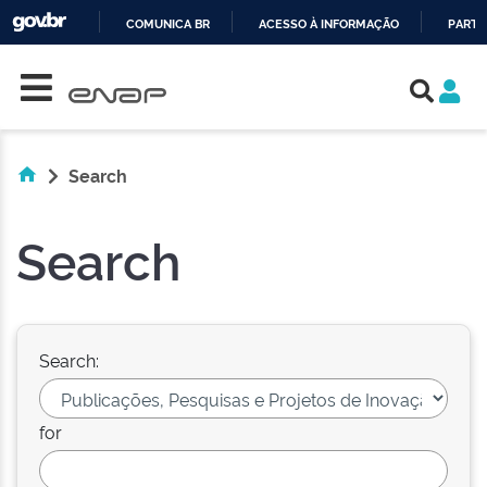
COMUNICA BR
ACESSO À INFORMAÇÃO
PARTI
Skip navigation
IR
PARA
O
CONTEÚDO
Search
Search
Search:
for