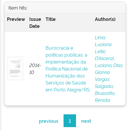
Item hits:
Preview
Issue
Title
Author(s)
Date
Lima,
Luciana
Burocracia e
Leite
;
políticas públicas: a
D’Ascenzi,
implementação da
2014-
Luciano
;
Dias,
Política Nacional de
10
Gianna
Humanização dos
Vargas
Serviços de Saúde
Salgado
;
em Porto Alegre/RS
Bruscatto,
Renata
previous
1
next