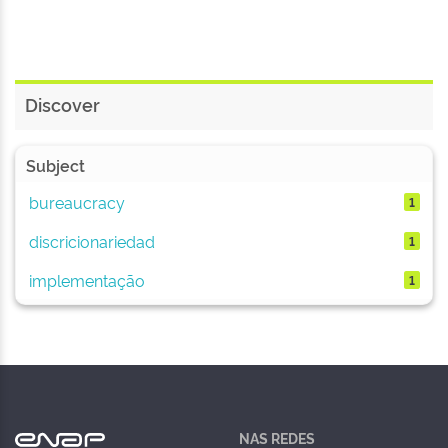
Discover
Subject
bureaucracy
1
discricionariedad
1
implementação
1
NAS REDES