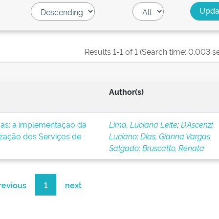
Results 1-1 of 1 (Search time: 0.003 s
Author(s)
icas: a implementação da
Lima, Luciana Leite
;
D’Ascenzi,
ização dos Serviços de
Luciano
;
Dias, Gianna Vargas
Salgado
;
Bruscatto, Renata
revious
1
next