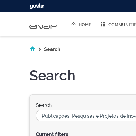
Skip navigation
HOME
COMMUNITI
Search
Search
Search:
Current filters: