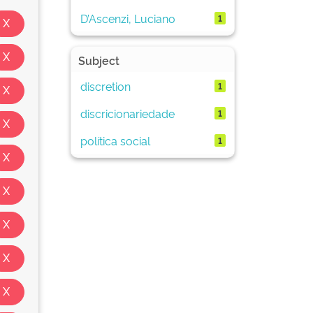
D’Ascenzi, Luciano
1
Subject
discretion
1
discricionariedade
1
política social
1