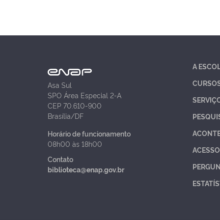
A ESCO
CURSO
Asa Sul
SPO Área Especial 2-A
SERVIÇ
CEP 70.610-900
Brasília/DF
PESQUI
ACONT
Horário de funcionamento
08h00 às 18h00
ACESSO
Contato
PERGUN
biblioteca@enap.gov.br
ESTATÍS