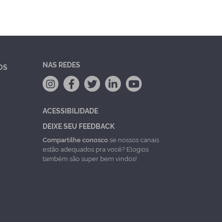
NAS REDES
OS
ACESSIBILIDADE
DEIXE SEU FEEDBACK
Compartilhe conosco
se nossos canais
estão adequados pra você? Elogios
também são super bem vindos!