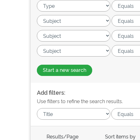
Start a new search
Add filters:
Use filters to refine the search results.
Results/Page
Sort items by