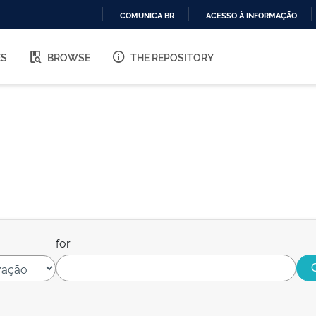
COMUNICA BR
ACESSO À INFORMAÇÃO
IR
PARA
ES
BROWSE
THE REPOSITORY
O
CONTEÚDO
for