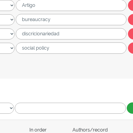
In order
Authors/record