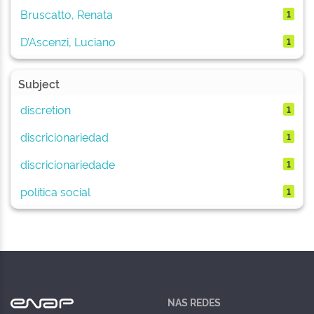
Bruscatto, Renata
1
D’Ascenzi, Luciano
1
Subject
discretion
1
discricionariedad
1
discricionariedade
1
política social
1
NAS REDES