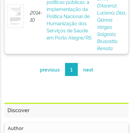
políticas públicas: a
D’Ascenzi,
implementação da
2014-
Luciano
;
Dias,
Política Nacional de
10
Gianna
Humanização dos
Vargas
Serviços de Saúde
Salgado
;
em Porto Alegre/RS
Bruscatto,
Renata
previous
1
next
Discover
Author