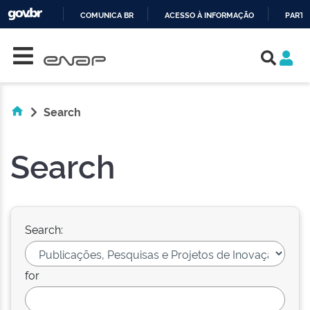
COMUNICA BR
ACESSO À INFORMAÇÃO
PARTI
Skip navigation
IR
PARA
O
CONTEÚDO
Search
Search
Search:
for