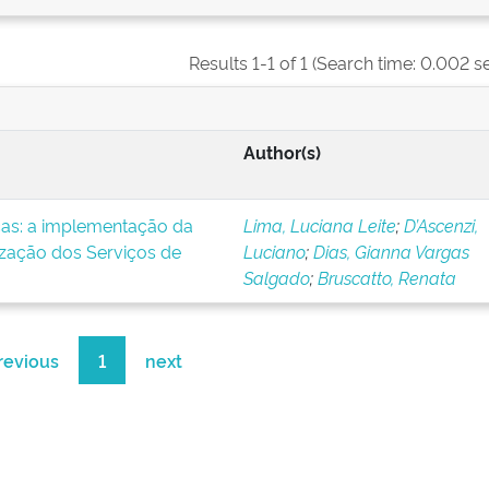
Results 1-1 of 1 (Search time: 0.002 s
Author(s)
icas: a implementação da
Lima, Luciana Leite
;
D’Ascenzi,
ização dos Serviços de
Luciano
;
Dias, Gianna Vargas
Salgado
;
Bruscatto, Renata
revious
1
next