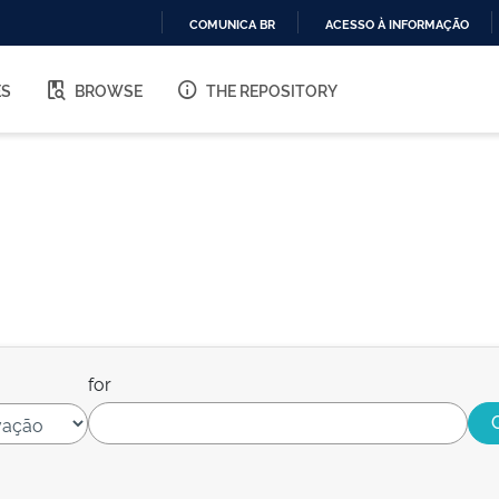
COMUNICA BR
ACESSO À INFORMAÇÃO
IR
PARA
ES
BROWSE
THE REPOSITORY
O
CONTEÚDO
for