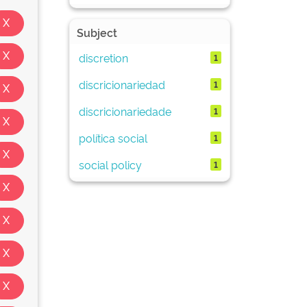
Subject
discretion
1
discricionariedad
1
discricionariedade
1
política social
1
social policy
1