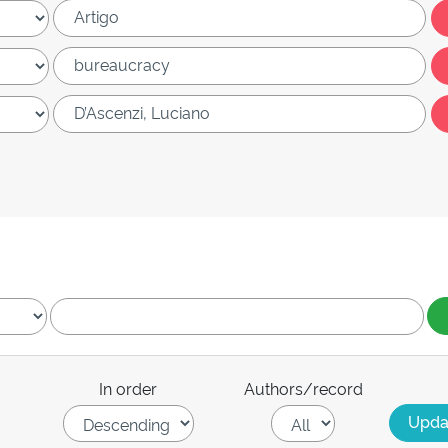
In order
Authors/record