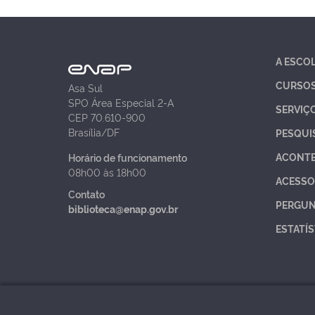
A ESCO
CURSO
Asa Sul
SPO Área Especial 2-A
SERVIÇ
CEP 70.610-900
Brasília/DF
PESQUI
ACONT
Horário de funcionamento
08h00 às 18h00
ACESSO
Contato
PERGUN
biblioteca@enap.gov.br
ESTATÍS