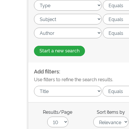
Start a new search
Add filters:
Use filters to refine the search results.
Results/Page
Sort items by