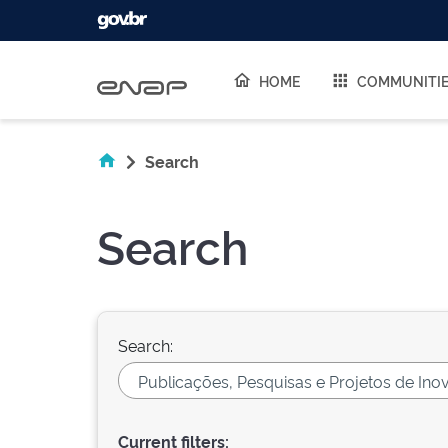
Skip navigation
HOME
COMMUNITI
Search
Search
Search:
Current filters: