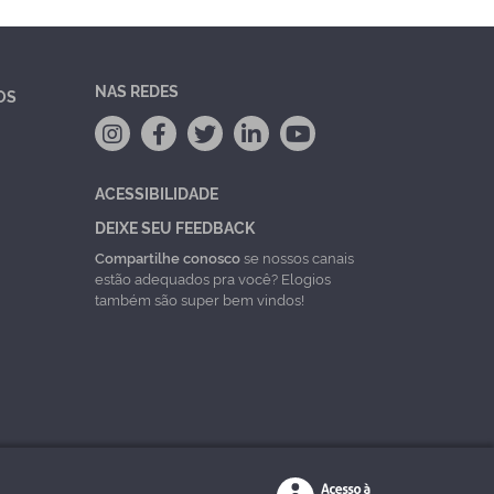
NAS REDES
OS
ACESSIBILIDADE
DEIXE SEU FEEDBACK
Compartilhe conosco
se nossos canais
estão adequados pra você? Elogios
também são super bem vindos!