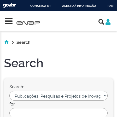
COMUNICA BR
ACESSO À INFORMAÇÃO
PARTI
Skip navigation
IR
PARA
O
CONTEÚDO
Search
Search
Search:
for