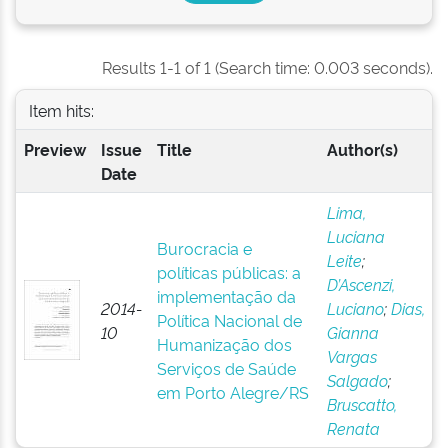
Results 1-1 of 1 (Search time: 0.003 seconds).
Item hits:
Preview
Issue
Title
Author(s)
Date
Lima,
Luciana
Burocracia e
Leite
;
políticas públicas: a
D’Ascenzi,
implementação da
2014-
Luciano
;
Dias,
Política Nacional de
10
Gianna
Humanização dos
Vargas
Serviços de Saúde
Salgado
;
em Porto Alegre/RS
Bruscatto,
Renata