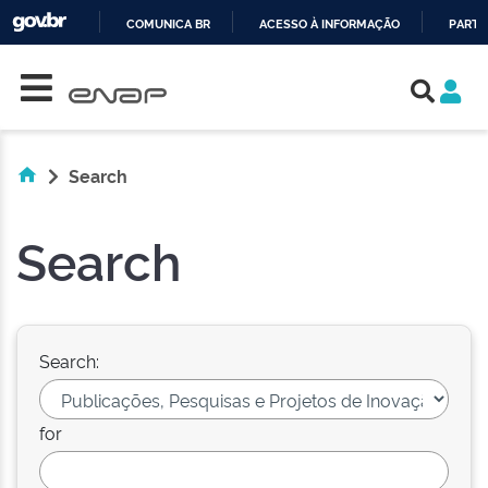
COMUNICA BR
ACESSO À INFORMAÇÃO
PARTI
Skip navigation
IR
PARA
O
CONTEÚDO
Search
Search
Search:
for