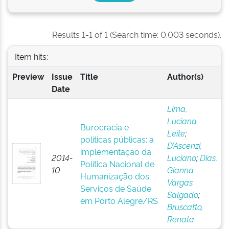
Results 1-1 of 1 (Search time: 0.003 seconds).
Item hits:
Preview
Issue
Title
Author(s)
Date
Lima,
Luciana
Burocracia e
Leite
;
políticas públicas: a
D’Ascenzi,
implementação da
2014-
Luciano
;
Dias,
Política Nacional de
10
Gianna
Humanização dos
Vargas
Serviços de Saúde
Salgado
;
em Porto Alegre/RS
Bruscatto,
Renata