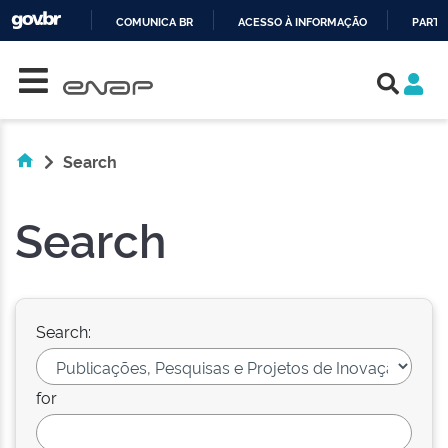
COMUNICA BR
ACESSO À INFORMAÇÃO
PARTI
Skip navigation
IR
PARA
O
CONTEÚDO
Search
Search
Search:
for