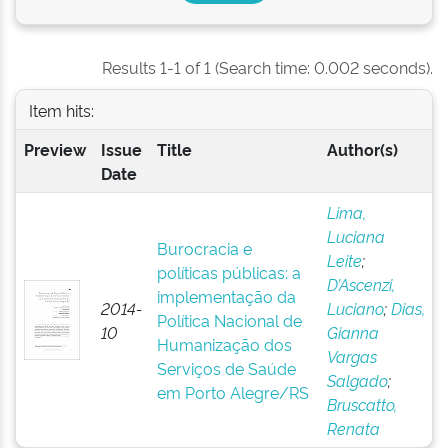
Results 1-1 of 1 (Search time: 0.002 seconds).
Item hits:
Preview
Issue
Title
Author(s)
Date
Lima,
Luciana
Burocracia e
Leite
;
políticas públicas: a
D’Ascenzi,
implementação da
2014-
Luciano
;
Dias,
Política Nacional de
10
Gianna
Humanização dos
Vargas
Serviços de Saúde
Salgado
;
em Porto Alegre/RS
Bruscatto,
Renata