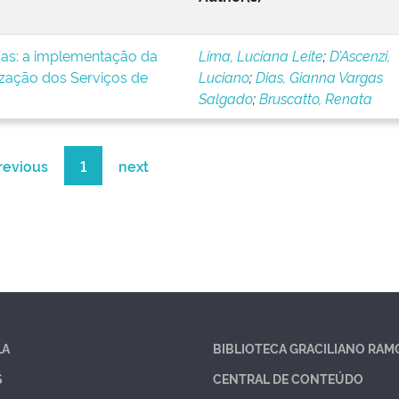
icas: a implementação da
Lima, Luciana Leite
;
D’Ascenzi,
ização dos Serviços de
Luciano
;
Dias, Gianna Vargas
Salgado
;
Bruscatto, Renata
revious
1
next
LA
BIBLIOTECA GRACILIANO RAM
S
CENTRAL DE CONTEÚDO