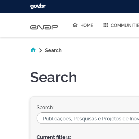
Skip navigation
HOME
COMMUNITI
Search
Search
Search:
Current filters: