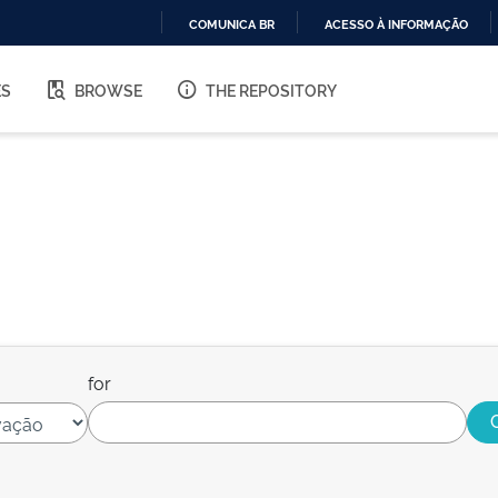
COMUNICA BR
ACESSO À INFORMAÇÃO
IR
PARA
ES
BROWSE
THE REPOSITORY
O
CONTEÚDO
for