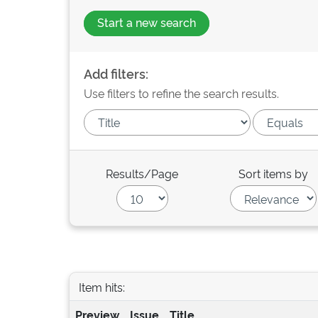
Start a new search
Add filters:
Use filters to refine the search results.
Results/Page
Sort items by
Item hits:
Preview
Issue
Title