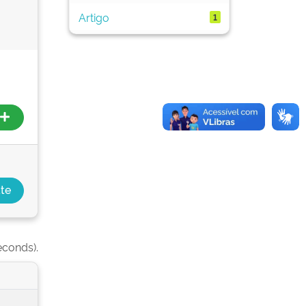
Artigo
1
econds).