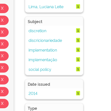
Lima, Luciana Leite
1
Subject
discretion
1
discricionariedade
1
implementation
1
implementação
1
social policy
1
Date issued
2014
1
Type