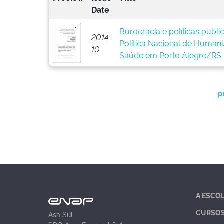
Date
Burocracia e políticas públ
2014-
Política Nacional de Human
10
Saúde em Porto Alegre/RS
p
A ESCO
CURSO
Asa Sul