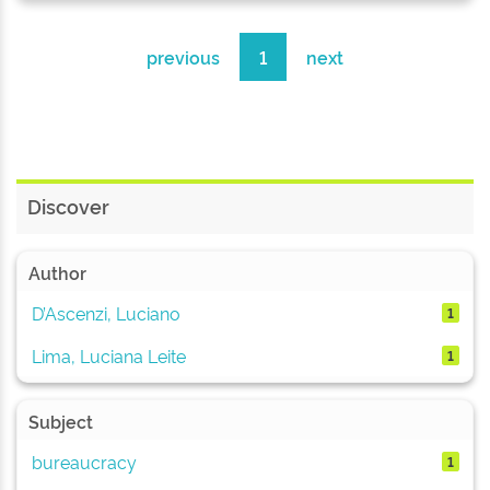
previous
1
next
Discover
Author
D’Ascenzi, Luciano
1
Lima, Luciana Leite
1
Subject
bureaucracy
1