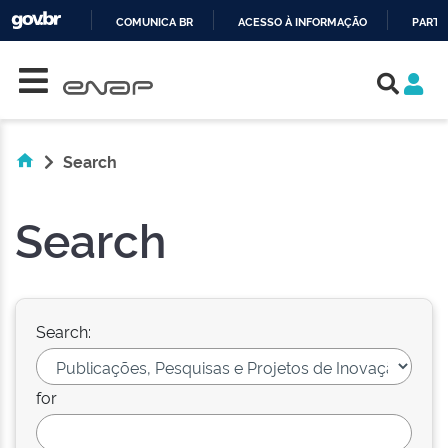
COMUNICA BR
ACESSO À INFORMAÇÃO
PARTI
Skip navigation
IR
PARA
O
CONTEÚDO
Search
Search
Search:
for