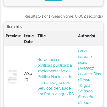
Results 1-1 of 1 (Search time: 0.002 seconds).
Item hits:
Preview
Issue
Title
Author(s)
Date
Lima,
Luciana
Burocracia e
Leite
;
políticas públicas: a
D’Ascenzi,
implementação da
2014-
Luciano
;
Dias,
Política Nacional de
10
Gianna
Humanização dos
Vargas
Serviços de Saúde
Salgado
;
em Porto Alegre/RS
Bruscatto,
Renata