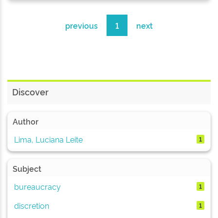
previous
1
next
Discover
Author
Lima, Luciana Leite
1
Subject
bureaucracy
1
discretion
1