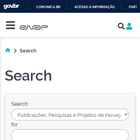
COMUNICA BR
ACESSO À INFORMAÇÃO
PARTI
Skip navigation
IR
PARA
O
CONTEÚDO
Search
Search
Search:
for