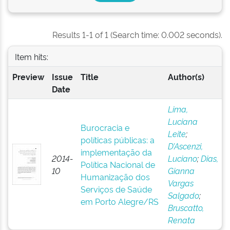
Results 1-1 of 1 (Search time: 0.002 seconds).
Item hits:
Preview
Issue
Title
Author(s)
Date
Lima,
Luciana
Burocracia e
Leite
;
políticas públicas: a
D’Ascenzi,
implementação da
2014-
Luciano
;
Dias,
Política Nacional de
10
Gianna
Humanização dos
Vargas
Serviços de Saúde
Salgado
;
em Porto Alegre/RS
Bruscatto,
Renata