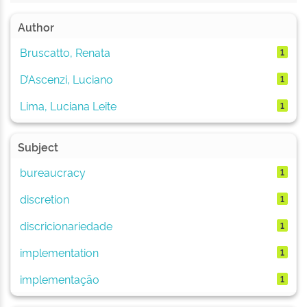
Author
Bruscatto, Renata
1
D’Ascenzi, Luciano
1
Lima, Luciana Leite
1
Subject
bureaucracy
1
discretion
1
discricionariedade
1
implementation
1
implementação
1