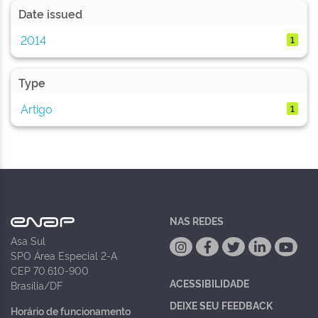
Date issued
2014
1
Type
Artigo
1
NAS REDES
Asa Sul
SPO Área Especial 2-A
CEP 70.610-900
ACESSIBILIDADE
Brasília/DF
DEIXE SEU FEEDBACK
Horário de funcionamento