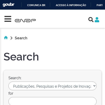
COMUNICA BR
ACESSO À INFORMAÇÃO
PARTI
Skip navigation
IR
PARA
O
CONTEÚDO
Search
Search
Search:
for