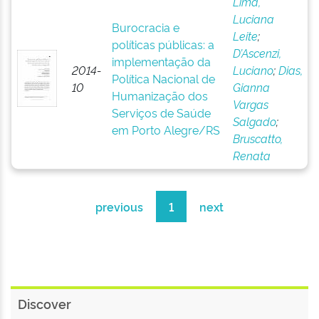
Lima,
Luciana
Burocracia e
Leite
;
políticas públicas: a
D’Ascenzi,
implementação da
2014-
Luciano
;
Dias,
Política Nacional de
10
Gianna
Humanização dos
Vargas
Serviços de Saúde
Salgado
;
em Porto Alegre/RS
Bruscatto,
Renata
previous
1
next
Discover