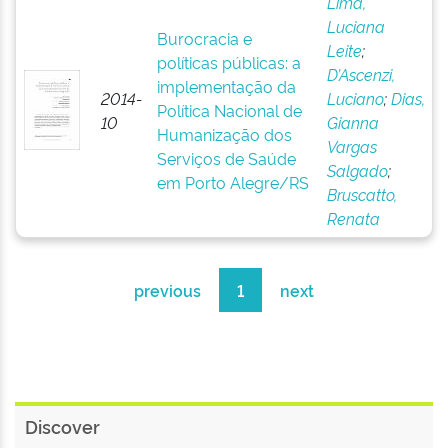
Lima,
Luciana
Burocracia e
Leite
;
políticas públicas: a
D’Ascenzi,
implementação da
2014-
Luciano
;
Dias,
Política Nacional de
10
Gianna
Humanização dos
Vargas
Serviços de Saúde
Salgado
;
em Porto Alegre/RS
Bruscatto,
Renata
previous
1
next
Discover