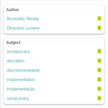
Author
Bruscatto, Renata
1
D’Ascenzi, Luciano
1
Subject
bureaucracy
1
discretion
1
discricionariedade
1
implementation
1
implementação
1
social policy
1