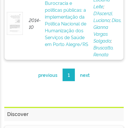
Burocracia e
Leite
;
políticas públicas: a
D’Ascenzi,
implementação da
2014-
Luciano
;
Dias,
Política Nacional de
10
Gianna
Humanização dos
Vargas
Serviços de Saúde
Salgado
;
em Porto Alegre/RS
Bruscatto,
Renata
previous
1
next
Discover