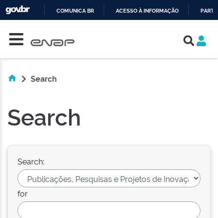
COMUNICA BR
ACESSO À INFORMAÇÃO
PARTI
Skip navigation
IR
PARA
O
CONTEÚDO
Search
Search
Search:
for