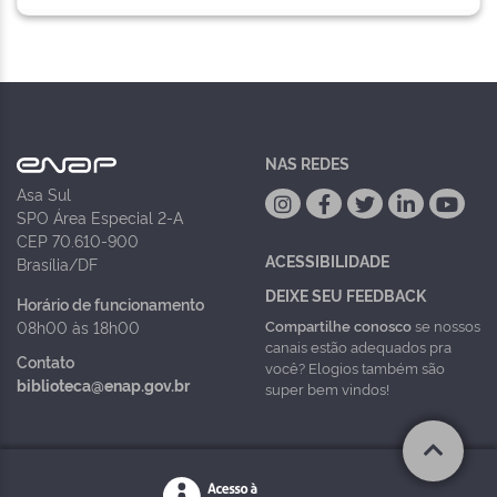
NAS REDES
Asa Sul
SPO Área Especial 2-A
CEP 70.610-900
ACESSIBILIDADE
Brasília/DF
DEIXE SEU FEEDBACK
Horário de funcionamento
Compartilhe conosco
se nossos
08h00 às 18h00
canais estão adequados pra
Contato
você? Elogios também são
biblioteca@enap.gov.br
super bem vindos!