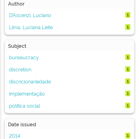
Author
D’Ascenzi, Luciano
1
Lima, Luciana Leite
1
Subject
bureaucracy
1
discretion
1
discricionariedade
1
implementação
1
política social
1
Date issued
2014
1