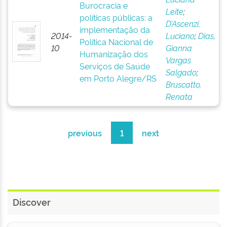
Burocracia e
Leite
;
políticas públicas: a
D’Ascenzi,
implementação da
2014-
Luciano
;
Dias,
Política Nacional de
10
Gianna
Humanização dos
Vargas
Serviços de Saúde
Salgado
;
em Porto Alegre/RS
Bruscatto,
Renata
previous
1
next
Discover