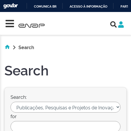
COMUNICA BR
ACESSO À INFORMAÇÃO
PARTI
Skip navigation
IR
PARA
O
CONTEÚDO
Search
Search
Search:
for