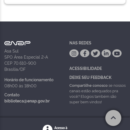
NAS REDES
Asa Sul
SPO Área Especial 2-A
CEP 70.610-900
ACESSIBILIDADE
Brasília/DF
DEIXE SEU FEEDBACK
Horário de funcionamento
Compartilhe conosco
se nossos
08h00 às 18h00
canais estão adequados pra
Contato
você? Elogios também são
biblioteca@enap.gov.br
super bem vindos!