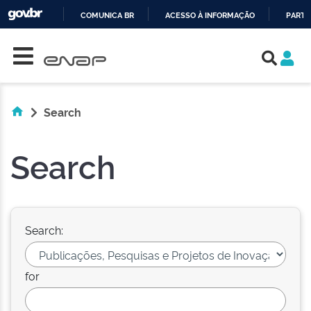
COMUNICA BR
ACESSO À INFORMAÇÃO
PARTI
Skip navigation
IR
PARA
O
CONTEÚDO
Search
Search
Search:
for