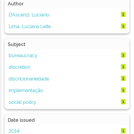
Author
D’Ascenzi, Luciano
1
Lima, Luciana Leite
1
Subject
bureaucracy
1
discretion
1
discricionariedade
1
implementação
1
social policy
1
Date issued
2014
1