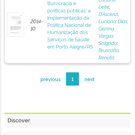
Burocracia e
Leite
;
políticas públicas: a
D’Ascenzi,
implementação da
2014-
Luciano
;
Dias,
Política Nacional de
10
Gianna
Humanização dos
Vargas
Serviços de Saúde
Salgado
;
em Porto Alegre/RS
Bruscatto,
Renata
previous
1
next
Discover