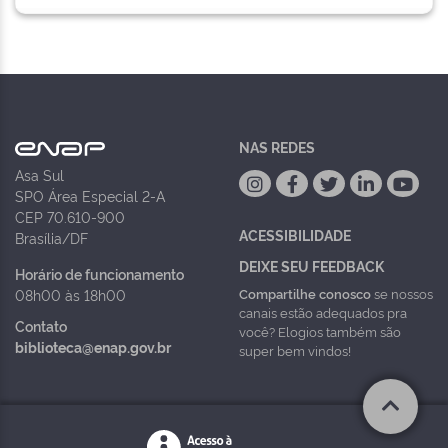
NAS REDES
Asa Sul
SPO Área Especial 2-A
CEP 70.610-900
ACESSIBILIDADE
Brasília/DF
DEIXE SEU FEEDBACK
Horário de funcionamento
Compartilhe conosco
se nossos
08h00 às 18h00
canais estão adequados pra
Contato
você? Elogios também são
biblioteca@enap.gov.br
super bem vindos!